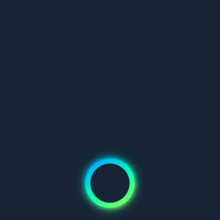
berücksichtigt. GF, BLS, TF und Original – haben Sie schon
einmal von diesen Herstellern gehört? Falls Sie neu hier sind,
kennen Sie sie wahrscheinlich noch nicht. Ich muss Ihnen
jedoch mitteilen, dass nur eine dieser Fabriken einen wirklich
hochwertigen Klon der Breitling Avenger Blackbird herstellt.
Die Modelle der anderen drei Fabriken können nicht als solche
bezeichnet werden. Die Breitling Blackbird-Replika von GF
hingegen ist ein solcher Klon.
Über die GF-Fabrik:
Sie haben vielleicht noch nie von dieser Fabrik gehört, da sie
nach der letzten Razzia fast zwei Jahre lang geschlossen war.
GF war sehr bekannt für die Herstellung von hochwertigen
Breitling-Klonen. Zu den beliebtesten Breitling-Modellen von
GF gehörten die Avenger Blackbird und die Superocean. GF
firmiert auch unter dem Namen ORF, der Ihnen möglicherweise
im Bereich der Omega Seamaster-Repliken begegnet. Nach
zweijähriger Schließung nahm GF im Dezember 2025 den
Betrieb wieder auf und präsentiert uns nun die beste Breitling