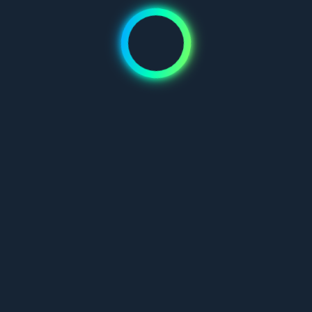
0
17
Recent post
Patek Philippe Golden Ellipse 5378
213 days ago
Admin
P1 Factory Patek Philippe Cubitus 5822P
227 days ago
Admin
Das beste Ergebnis einer Nautilus 5711 kommt heraus
227 days ago
Admin
Breitling Avenger BlackBird Replica